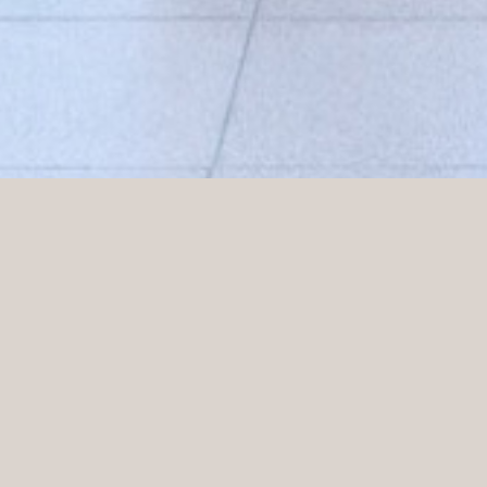
n wir ihnen geholfen, ihre Stationen zu implementie
te die Aufgabe, das Preems Fresh-Konzept in der
y’s Don’t Cry haben wir ein neues und helleres
gefarbene Farbskala etwas abgeschwächt wurde. Nach
r brandneuen Tankstelle in Nyköping entwickelt. Die
 gebeizten Möbeln und Details in Preems eigenen
achen die Tankstelle zu einem natürlichen Ort für