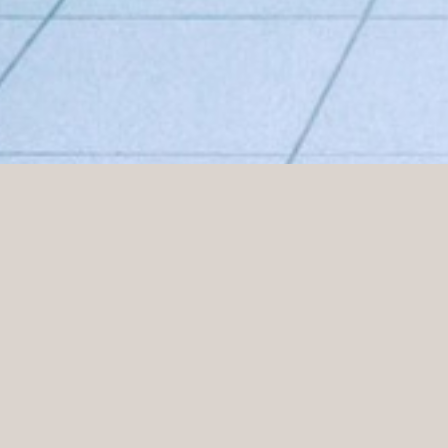
Seitdem Preem sein Ladengeschäft eröffnet hat, habe
und teilweise umzubauen. Unser jüngstes Projekt hat
Ladenumgebung weiter aufzuwerten. Zusammen mit Bo
Konzept entwickelt, bei dem die traditionelle oran
einem ersten Pilotladen hat sich das Konzept zu eine
Inneneinrichtung besteht aus hellen Weißtönen, weiß
Grüntönen. Neue Café-Sitzplätze und eine neue Bar m