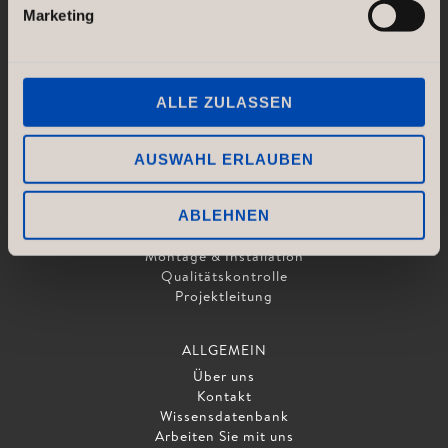
Marketing
ALLE ZULASSEN
DIENSTLEISTUNGEN
AUSWAHL ERLAUBEN
Konzept & Design
Zeichnungen & Layout
Produktion
ABLEHNEN
Logistik
Montage & Installation
Qualitätskontrolle
Projektleitung
ALLGEMEIN
Über uns
Kontakt
Wissensdatenbank
Arbeiten Sie mit uns