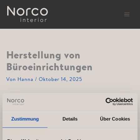
Zum
Inhalt
springen
Herstellung von
Büroeinrichtungen
Von
Hanna
/
Oktober 14, 2025
Norco beginnt, Einrichtungen für Büroumgebungen
herzustellen – eine neue Ausrichtung entsteht.
Zustimmung
Details
Über Cookies
ZURÜCK
WEITER