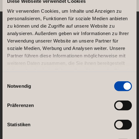
Diese Webseite verwendet Cookies
Wir verwenden Cookies, um Inhalte und Anzeigen zu
personalisieren, Funktionen für soziale Medien anbieten
zu können und die Zugriffe auf unsere Website zu
NORCO INTERIOR
analysieren. Außerdem geben wir Informationen zu Ihrer
Rosenlundsgatan 38F
Verwendung unserer Website an unsere Partner für
SE-118 21 Stockholm
soziale Medien, Werbung und Analysen weiter. Unsere
Sweden
Partner führen diese Informationen möglicherweise mit
Heinrich‑Hertz‑Straße 3
weiteren Daten zusammen, die Sie ihnen bereitgestellt
63303 Dreieich
Germany
haben oder die sie im Rahmen Ihrer Nutzung der Dienste
E-mail:
info@norcointerior.de
gesammelt haben.
Einwilligungsauswahl
Notwendig
GÖTESSONS DESIGN GROUP AB
Akustikmiljö AB |
akustikmiljo.se
Club of Sport |
clubofsport.se
Präferenzen
David Design AB |
daviddesign.se
Götessons Industri AB |
gotessons.com
Loopshop |
loopshop.se
Statistiken
Norco Hospitality |
norcohospitality.com
Scan Sørlie AB |
scansorlie.no