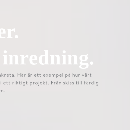
r
er.
 inredning.
onkreta. Här är ett exempel på hur vårt
 ett riktigt projekt. Från skiss till färdig
en.