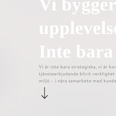
Vi bygge
upplevels
Inte bara
Vi är inte bara strategiska, vi är k
tjänsteerbjudande blivit verklighet i
miljö – i nära samarbete med kund