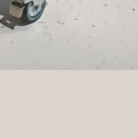
Eines unserer letzten einzigartigen Projekte, vor
allem in seiner Form – TEFAL Showroom. Er befindet
sich in Warschau in der Inflandzka 4b.
Wir sind stolz und dankbar, dass wir die Chance
hatten, an diesem Projekt teilzunehmen.
Einzigartiges Design, Glückwünsche gehen an