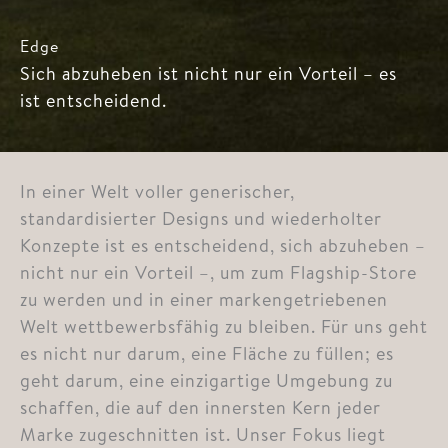
Edge
Sich abzuheben ist nicht nur ein Vorteil – es
ist entscheidend.
In einer Welt voller generischer,
standardisierter Designs und wiederholter
Konzepte ist es entscheidend, sich abzuheben –
nicht nur ein Vorteil –, um zum Flagship-Store
zu werden und in einer markengetriebenen
Welt wettbewerbsfähig zu bleiben. Für uns geht
es nicht nur darum, eine Fläche zu füllen; es
geht darum, eine einzigartige Umgebung zu
schaffen, die auf den innersten Kern jeder
Marke zugeschnitten ist. Unser Fokus liegt