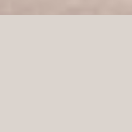
Hjem
Kunnskapsbank
Slik lykkes du med ditt butikkinnredningsprosjekt
1. Innledende møte og prosjektvurdering:
Det første steget innebærer et møte mellom
interiørdesigneren og butikkeierne eller ledelsen. Under
denne konsultasjonen arbeider Norco Interiors med å
forstå kundens mål, varemerkeidentitet, målgruppe og
budsjettbegrensninger.