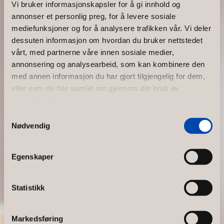
Vi bruker informasjonskapsler for å gi innhold og
Slik lykkes
annonser et personlig preg, for å levere sosiale
mediefunksjoner og for å analysere trafikken vår. Vi deler
dessuten informasjon om hvordan du bruker nettstedet
du med ditt
vårt, med partnerne våre innen sosiale medier,
annonsering og analysearbeid, som kan kombinere den
butikkinnre
med annen informasjon du har gjort tilgjengelig for dem,
eller som de har samlet inn gjennom din bruk av
dningsprosj
tjenestene deres.
Samtykkevalg
Nødvendig
ekt
Norco Interior, spesialister på
Egenskaper
butikkinnredning og
butikkdesign, har beskrevet
Statistikk
seks viktige steg for å sikre et
vellykket innredningsprosjekt
Markedsføring