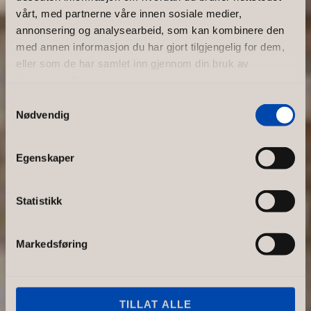
Svensk
vårt, med partnerne våre innen sosiale medier,
annonsering og analysearbeid, som kan kombinere den
butikkinnre
med annen informasjon du har gjort tilgjengelig for dem,
eller som de har samlet inn gjennom din bruk av
tjenestene deres.
dning – En
Samtykkevalg
Nødvendig
hyllest til
Egenskaper
funksjon og
Statistikk
estetikk
Lær hva som kjennetegner
Markedsføring
svensk butikkinnredning og
hvordan du kan skape en
funksjonell, bærekraftig og
TILLAT ALLE