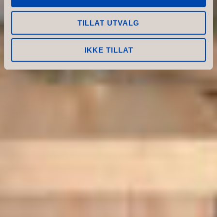
estetisk tiltalende butikk ved
hjelp av skandinavisk design.
TILLAT UTVALG
IKKE TILLAT