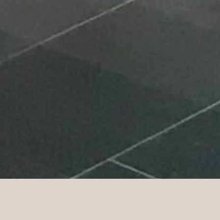
Alternativet Sickla er et helt nytt livsstilskonsept
basert på mote, spesielt dame- og herremote, men