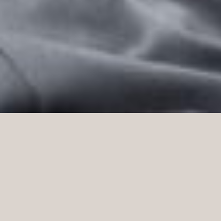
Malmös ledende kjøpesenter, Hansa Kompaniet, har
nylig blitt ombygd. På toppnivå har Spirit Stores
introdusert et helt nytt butikkkonsept. I samarbeid
med arkitekt Johan Sandler har vi utviklet
skreddersydde møbler samt et nytt veggsystem.
Butikken har et bredt utvalg av merker, som takket
være det nye butikkkonseptet kan fremheves og