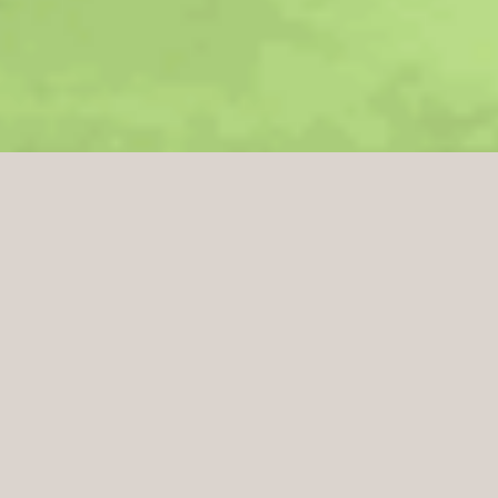
Hem
Kunskapsbank
Popup butik – vad ska man tänka på?
Tillfälliga handelsplatser som öppnar under en kortare
tidsperiod i gallerior; på väg ner till stranden; i tomma
affärslokaler; eller på event. Så varför ska man då sätta