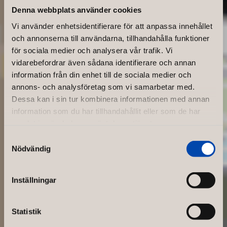
Denna webbplats använder cookies
Vi använder enhetsidentifierare för att anpassa innehållet
och annonserna till användarna, tillhandahålla funktioner
för sociala medier och analysera vår trafik. Vi
vidarebefordrar även sådana identifierare och annan
information från din enhet till de sociala medier och
annons- och analysföretag som vi samarbetar med.
Popup
Dessa kan i sin tur kombinera informationen med annan
information som du har tillhandahållit eller som de har
butik – vad
samlat in när du har använt deras tjänster.
Samtyckesval
ska man
Nödvändig
tänka på?
Inställningar
Något nytt poppar upp,
Statistik
något intressant och tillfälligt