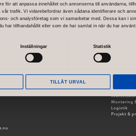
e för att anpassa innehållet och annonserna till användarna, tillh
vår trafik. Vi vidarebefordrar även sådana identifierare och anna
nnons- och analysföretag som vi samarbetar med. Dessa kan i sin
har tillhandahållit eller som de har samlat in när du har använt 
Inställningar
Statistik
TJÄNSTER
OUP AB
Koncept & 
iljo.se
TILLÅT URVAL
Ritningar &
t.se
Produktion
esign.se
Kvalitetskon
Montering &
Logistik
Projekt & p
e.no