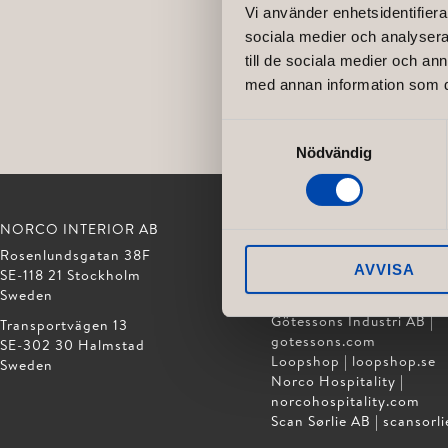
Vi använder enhetsidentifierar
sociala medier och analysera 
till de sociala medier och a
med annan information som du 
Samtyckesval
Nödvändig
NORCO INTERIOR AB
GÖTESSONS DESIGN GR
Rosenlundsgatan 38F
Akustikmiljö AB |
akustikm
AVVISA
SE-118 21 Stockholm
Club of Sport |
clubofspor
Sweden
David Design AB |
davidd
Götessons Industri AB |
Transportvägen 13
gotessons.com
SE-302 30 Halmstad
Loopshop |
loopshop.se
Sweden
Norco Hospitality |
norcohospitality.com
Scan Sørlie AB |
scansorli