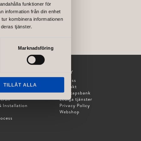
andahålla funktioner för
n information från din enhet
 tur kombinera informationen
deras tjänster.
Marknadsföring
MENY
design
Om oss
TILLÅT ALLA
 Layout
Kontakt
Kunskapsbank
troll
Lediga tjänster
 Installation
Privacy Policy
Webshop
rocess