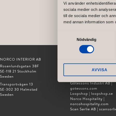
Vi använder enhetsidentifierar
sociala medier och analysera 
till de sociala medier och a
med annan information som du 
Samtyckesval
Nödvändig
NORCO INTERIOR AB
GÖTESSONS DESIGN GR
Rosenlundsgatan 38F
Akustikmiljö AB |
akustikm
AVVISA
SE-118 21 Stockholm
Club of Sport |
clubofspor
Sweden
David Design AB |
davidd
Götessons Industri AB |
Transportvägen 13
gotessons.com
SE-302 30 Halmstad
Loopshop |
loopshop.se
Sweden
Norco Hospitality |
norcohospitality.com
Scan Sørlie AB |
scansorli