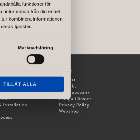
andahålla funktioner för
n information från din enhet
 tur kombinera informationen
deras tjänster.
Marknadsföring
MENY
design
Om oss
TILLÅT ALLA
 Layout
Kontakt
Kunskapsbank
troll
Lediga tjänster
 Installation
Privacy Policy
Webshop
rocess