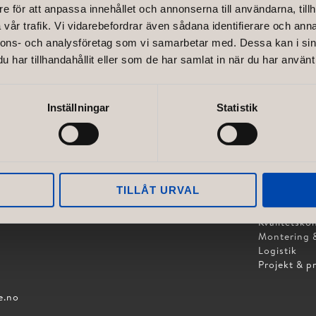
e för att anpassa innehållet och annonserna till användarna, tillh
vår trafik. Vi vidarebefordrar även sådana identifierare och anna
nnons- och analysföretag som vi samarbetar med. Dessa kan i sin
har tillhandahållit eller som de har samlat in när du har använt 
Inställningar
Statistik
TJÄNSTER
OUP AB
Koncept & 
iljo.se
TILLÅT URVAL
Ritningar &
t.se
Produktion
esign.se
Kvalitetskon
Montering &
Logistik
Projekt & p
e.no