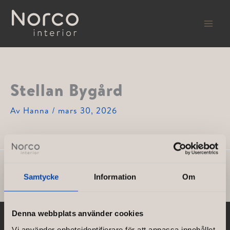
Hoppa
till
innehåll
Stellan Bygård
Av
Hanna
/
mars 30, 2026
FÖREGÅENDE
NÄSTA
Samtycke
Information
Om
Denna webbplats använder cookies
Vi använder enhetsidentifierare för att anpassa innehållet