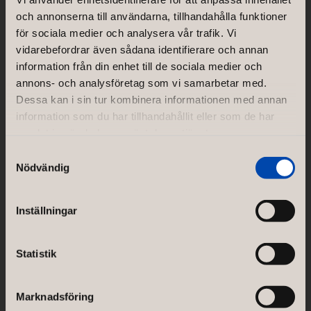
NORCO INTERIOR AB
och annonserna till användarna, tillhandahålla funktioner
Rosenlundsgatan 38F
SE-118 21 Stockholm
för sociala medier och analysera vår trafik. Vi
Sweden
vidarebefordrar även sådana identifierare och annan
Transportvägen 13
information från din enhet till de sociala medier och
SE-302 30 Halmstad
annons- och analysföretag som vi samarbetar med.
Sweden
Dessa kan i sin tur kombinera informationen med annan
information som du har tillhandahållit eller som de har
GÖTESSONS DESIGN GROUP AB
samlat in när du har använt deras tjänster.
Akustikmiljö AB |
akustikmiljo.se
Samtyckesval
Club of Sport |
clubofsport.se
Nödvändig
David Design AB |
daviddesign.se
Götessons Industri AB |
gotessons.com
Loopshop |
loopshop.se
Inställningar
Norco Hospitality |
norcohospitality.com
Scan Sørlie AB |
scansorlie.no
Statistik
Marknadsföring