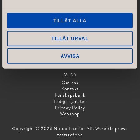
TJÄNSTER
Koncept & design
TILLÅT ALLA
Ritningar & Layout
Produktion
Kvalitetskontroll
TILLÅT URVAL
Montering & Installation
Logistik
AVVISA
Projekt & process
MENY
Om oss
Kontakt
Kunskapsbank
Lediga tjänster
Privacy Policy
Webshop
Copyright © 2026 Norco Interior AB. Wszelkie prawa
zastrzeżone