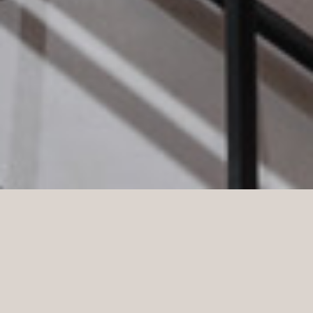
Inrättandet av en av de största anläggningarna i
butikskedjan CARRY – ett polskt klädmärke som är
en fast Norco Interior Partner som vi har samarbetat
med i över åtta år.
Utmaningar: Området – en stor byggnad i två