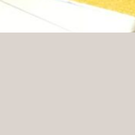
Mobilföretaget Ice har fått hundratusentals kunder
genom webbutiken. Nu utmanar företaget den
digitala världen och etablerar fysiska butiker. Ice-
butiken handlar om så mycket mer än att köpa och
sälja, nämligen att ge dig som kund ett brett utbud
av unika upplevelser, samtidigt som de kommer att
lära känna dig som kund bättre.