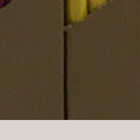
På Norli hittar du de böcker du vill ha och mycket