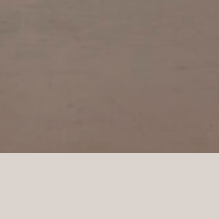
På hörnet av Norrmalmstorg, nummer 4, i det livliga
shoppingområdet på Östermalm, har Marimekko åter
öppnat dörrarna till sin flaggskeppsbutik i
Stockholm. Från utsidan ser det ganska oförändrat