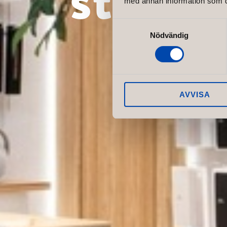
med annan information som du 
Samtyckesval
Nödvändig
AVVISA