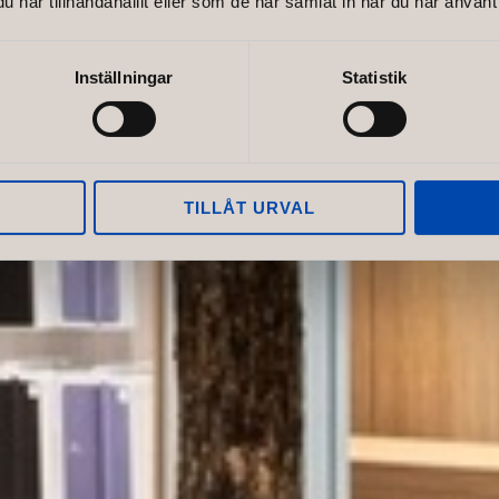
har tillhandahållit eller som de har samlat in när du har använt 
Lantre
Inställningar
Statistik
TILLÅT URVAL