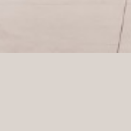
Sandvik Coromant är världens största tillverkare och
leverantör av teknik och verktyg för metallindustrin.
De har öppnat ett helt nytt innovationscenter som
är unikt och fyllt till bredden med unik teknik. Målet
är att sprida kunskap till deras kunder och visa upp
vad de arbetar med för att locka den nya
generationen ingenjörer och tekniker.
Innovationscentret ska helt enkelt spegla dagens
Sandvik och ta dem in i framtiden. Vi kommer att