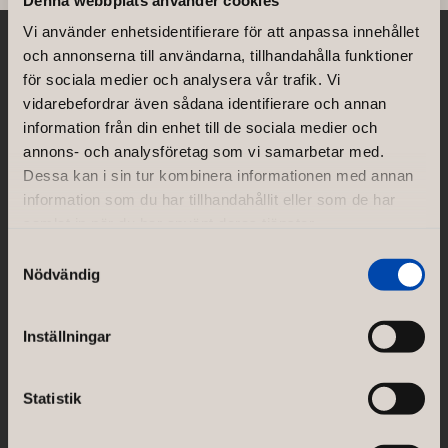
Vi använder enhetsidentifierare för att anpassa innehållet
och annonserna till användarna, tillhandahålla funktioner
NORCO INTERIOR AB
för sociala medier och analysera vår trafik. Vi
Rosenlundsgatan 38F
vidarebefordrar även sådana identifierare och annan
SE-118 21 Stockholm
information från din enhet till de sociala medier och
Sweden
annons- och analysföretag som vi samarbetar med.
Transportvägen 13
Dessa kan i sin tur kombinera informationen med annan
SE-302 30 Halmstad
information som du har tillhandahållit eller som de har
Sweden
samlat in när du har använt deras tjänster.
GÖTESSONS DESIGN GROUP AB
Samtyckesval
Akustikmiljö AB |
akustikmiljo.se
Nödvändig
Club of Sport |
clubofsport.se
David Design AB |
daviddesign.se
Götessons Industri AB |
gotessons.com
Inställningar
Loopshop |
loopshop.se
Norco Hospitality |
norcohospitality.com
Scan Sørlie AB |
scansorlie.no
Statistik