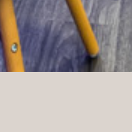
Die Norco Interior Group, zu der auch Norco Interior
gehört, ist stolz darauf, Möbel für CityFit zu
produzieren und zu liefern. CityFit ist ein Netzwerk
innovativer Fitnessclubs, das rund um die Uhr
geöffnet ist und 23 Clubs in ganz Polen umfasst.
CityFit ist nicht nur eine Kette von Fitnessclubs. Es
ist ein Ort, an dem Sie Ihre Ziele erreichen, neue