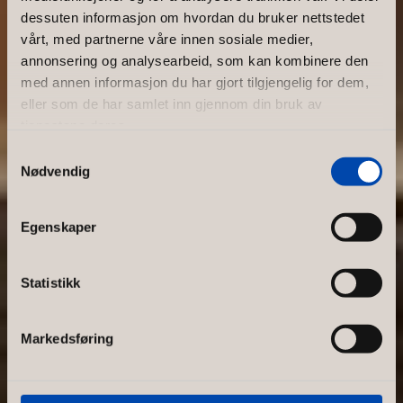
dessuten informasjon om hvordan du bruker nettstedet
Vellykket
vårt, med partnerne våre innen sosiale medier,
annonsering og analysearbeid, som kan kombinere den
butikkinnre
med annen informasjon du har gjort tilgjengelig for dem,
eller som de har samlet inn gjennom din bruk av
tjenestene deres.
dning: 3
Samtykkevalg
Nødvendig
tips som
Egenskaper
gjør en
Statistikk
forskjell
I denne artikkelen deler vi tre
Markedsføring
verdifulle tips som bidrar til å
skape en funksjonell