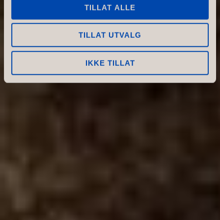
butikkinnredning, som både
TILLAT ALLE
er attraktiv for kunden og
arbeidsteamet.
TILLAT UTVALG
IKKE TILLAT