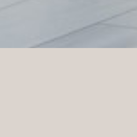
MM Sports er en av Nordens største leverandører av
kosttilskudd og selskapet har utviklet seg sterkt
siden driften startet i 2002. Deres brede sortiment
inkluderer både treningstøy og høykvalitets
kosttilskudd. MM Sports har fokus på god pris,
kvalitet, service og raske leveranser. Kjeden åpnet
nylig en flaggskipbutikk med et helt nytt
butikkkonsept i Westfield Mall of Scandinavia i
Solna. Fra konsept til ferdigstillelse har Norco
Interior ført denne visjonen til live med konsept,