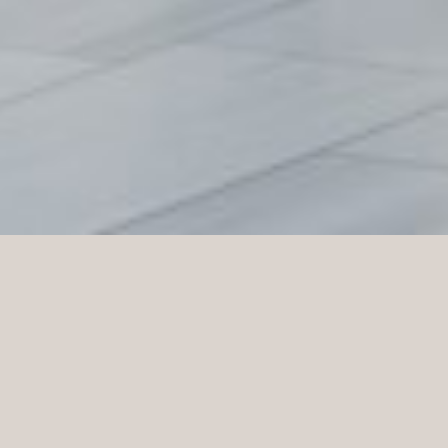
MM Sports jest jednym z największych dostawców
suplementów diety w regionie nordyckim, a firma
rozwijała się dynamicznie od momentu rozpoczęcia
działalności w 2002 r. Ich szeroka oferta obejmuje
zarówno odzież treningową, jak i wysokiej jakości
suplementy diety. MM Sports koncentruje się na
dobrej cenie, jakości, obsłudze i szybkich dostawach.