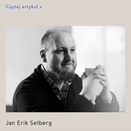
Ingvar
Czytaj artykuł »
Magne
Sylte
Jan Erik Selberg