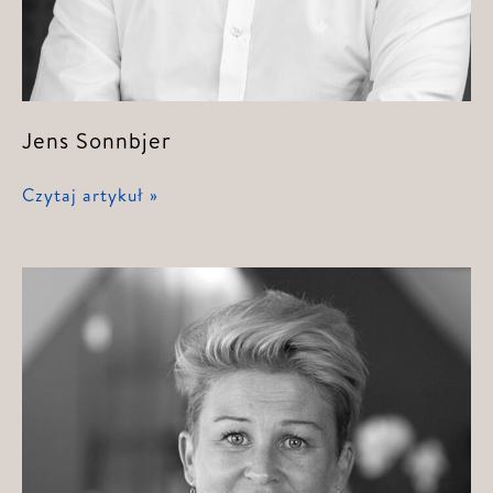
Jens Sonnbjer
Jens
Czytaj artykuł »
Sonnbjer