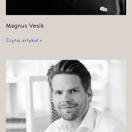
Magnus Vesik
Magnus
Czytaj artykuł »
Vesik