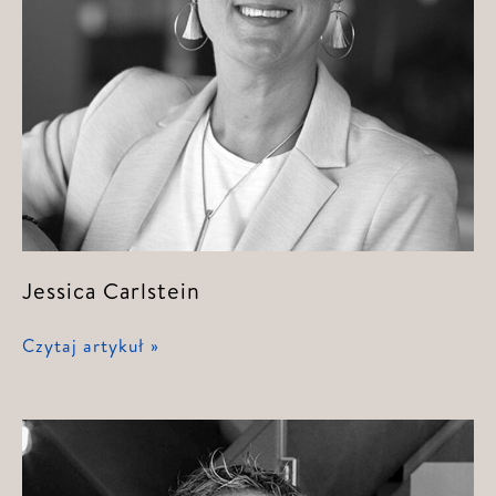
Jessica Carlstein
Jessica
Czytaj artykuł »
Carlstein