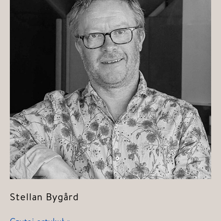
Stellan Bygård
Stellan