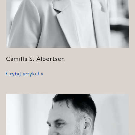
Camilla S. Albertsen
Camilla
Czytaj artykuł »
S.
Albertsen