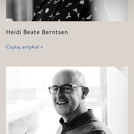
Heidi Beate Berntsen
Heidi
Czytaj artykuł »
Beate
Berntsen