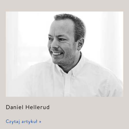
Wilhelmsen
Daniel Hellerud
Daniel
Czytaj artykuł »
Hellerud