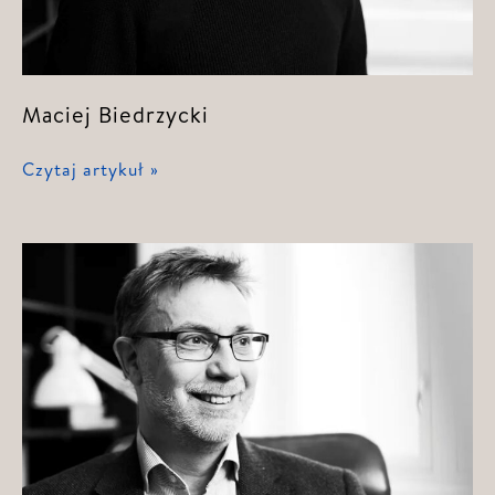
Maciej Biedrzycki
Maciej
Czytaj artykuł »
Biedrzycki