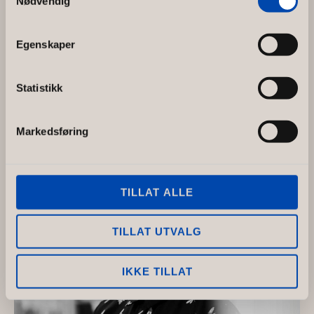
Nødvendig
Egenskaper
Anette Skeie
Statistikk
Anette
Czytaj artykuł »
Skeie
Markedsføring
TILLAT ALLE
TILLAT UTVALG
IKKE TILLAT