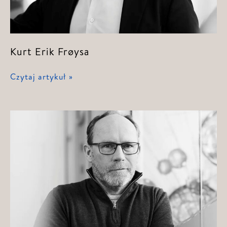
Kurt Erik Frøysa
Kurt
Czytaj artykuł »
Erik
Frøysa