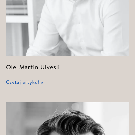
Ole-Martin Ulvesli
Ole-
Czytaj artykuł »
Martin
Ulvesli