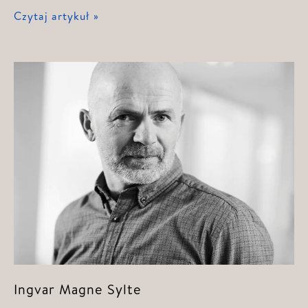
Evelyn
Czytaj artykuł »
Fimreite
Ingvar Magne Sylte