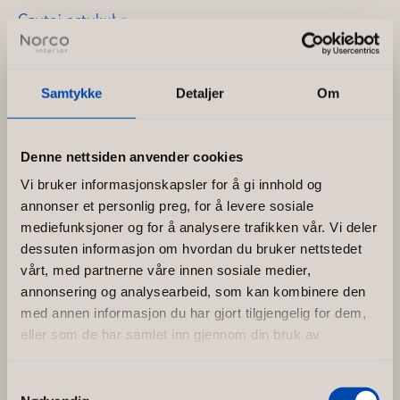
Jan
Czytaj artykuł »
Erik
Selberg
Samtykke
Detaljer
Om
Denne nettsiden anvender cookies
Vi bruker informasjonskapsler for å gi innhold og
annonser et personlig preg, for å levere sosiale
mediefunksjoner og for å analysere trafikken vår. Vi deler
dessuten informasjon om hvordan du bruker nettstedet
vårt, med partnerne våre innen sosiale medier,
annonsering og analysearbeid, som kan kombinere den
med annen informasjon du har gjort tilgjengelig for dem,
eller som de har samlet inn gjennom din bruk av
tjenestene deres.
Samtykkevalg