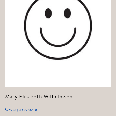
Mary Elisabeth Wilhelmsen
Mary
Czytaj artykuł »
Elisabeth