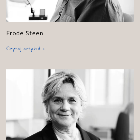
Frode Steen
Frode
Czytaj artykuł »
Steen