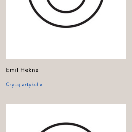
Emil Hekne
Emil
Czytaj artykuł »
Hekne