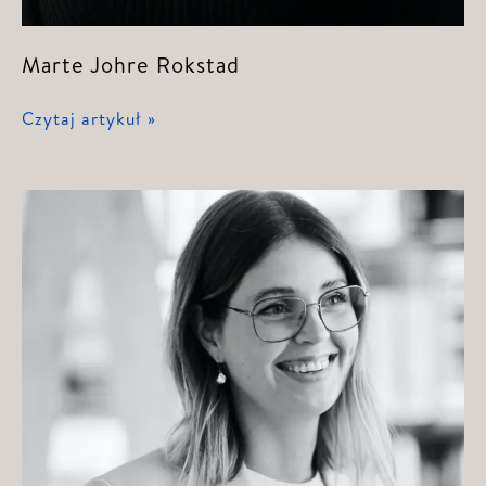
Marte Johre Rokstad
Marte
Czytaj artykuł »
Johre
Rokstad