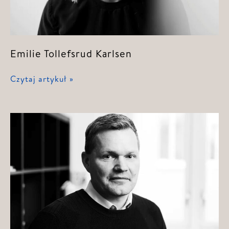
Emilie Tollefsrud Karlsen
Emilie
Czytaj artykuł »
Tollefsrud
Karlsen