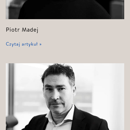
Piotr Madej
Piotr
Czytaj artykuł »
Madej