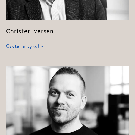
Christer Iversen
Christer
Czytaj artykuł »
Iversen