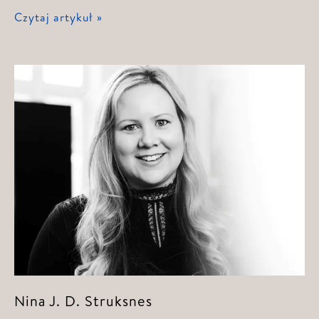
Kristian
Czytaj artykuł »
Solheim
Nina J. D. Struksnes