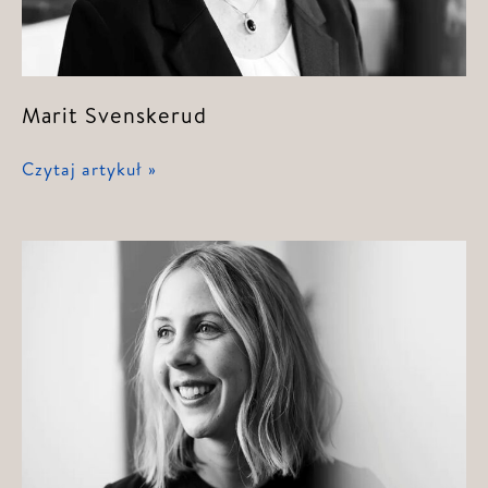
Marit Svenskerud
Marit
Czytaj artykuł »
Svenskerud