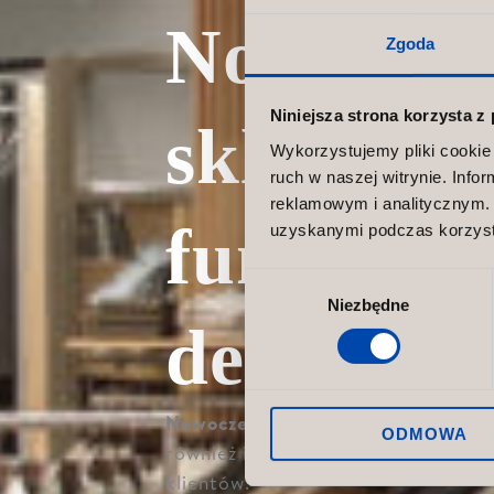
Nowoczes
Zgoda
Niniejsza strona korzysta z
sklepowe
Wykorzystujemy pliki cookie 
ruch w naszej witrynie. Inf
reklamowym i analitycznym. 
funkcjona
uzyskanymi podczas korzysta
Wybór
Niezbędne
zgody
design o
Nowoczesne meble sklepowe
to dz
ODMOWA
również istotny czynnik wpływając
klientów.