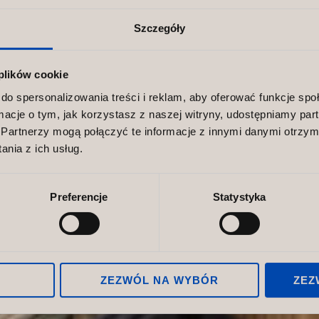
ne meble
Szczegóły
 plików cookie
 –
do spersonalizowania treści i reklam, aby oferować funkcje sp
ormacje o tym, jak korzystasz z naszej witryny, udostępniamy p
Partnerzy mogą połączyć te informacje z innymi danymi otrzym
lność i
nia z ich usług.
Preferencje
Statystyka
d Norco
iś nie tylko element wyposażenia, ale
ZEZWÓL NA WYBÓR
ZEZ
y na wizerunek marki oraz komfort