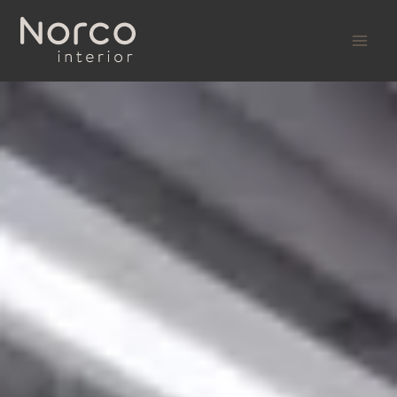
Przejdź
do
treści