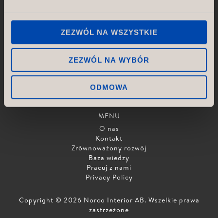
USŁUGI
Koncepcja i projektowanie
ZEZWÓL NA WSZYSTKIE
Rysunki & Układ
Produkcja
Logistyka
ZEZWÓL NA WYBÓR
Montaż & Instalacja
Kontrola jakości
ODMOWA
Projekt i proces
MENU
O nas
Kontakt
Zrównoważony rozwój
Baza wiedzy
Pracuj z nami
Privacy Policy
Copyright © 2026 Norco Interior AB. Wszelkie prawa
zastrzeżone