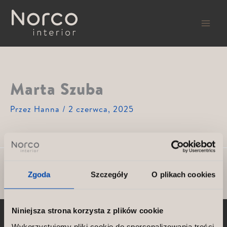
Przejdź
do
treści
Marta Szuba
Przez
Hanna
/
2 czerwca, 2025
POPRZEDNI
NASTĘPNY
Zgoda
Szczegóły
O plikach cookies
Niniejsza strona korzysta z plików cookie
Wykorzystujemy pliki cookie do spersonalizowania treści