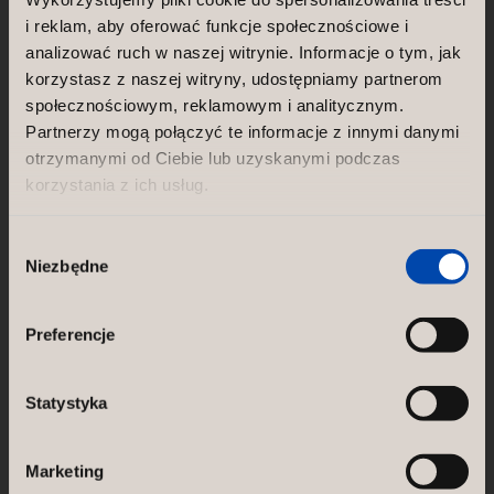
NORCO INTERIOR AB
i reklam, aby oferować funkcje społecznościowe i
ul. Tysiąclecia 3
06-400 Ciechanów
analizować ruch w naszej witrynie. Informacje o tym, jak
Poland
korzystasz z naszej witryny, udostępniamy partnerom
ul. Ciechanowska 30a
społecznościowym, reklamowym i analitycznym.
06-430 Sońsk
Partnerzy mogą połączyć te informacje z innymi danymi
Poland
otrzymanymi od Ciebie lub uzyskanymi podczas
korzystania z ich usług.
GÖTESSONS DESIGN GROUP AB
Akustikmiljö AB |
akustikmiljo.se
Wybór
Club of Sport |
clubofsport.se
Niezbędne
zgody
David Design AB |
daviddesign.se
Götessons Industri AB |
gotessons.com
Loopshop |
loopshop.se
Preferencje
Norco Hospitality |
norcohospitality.com
Scan Sørlie AB |
scansorlie.no
Statystyka
Marketing