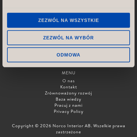
USŁUGI
Koncepcja i projektowanie
ZEZWÓL NA WSZYSTKIE
Rysunki & Układ
Produkcja
Logistyka
ZEZWÓL NA WYBÓR
Montaż & Instalacja
Kontrola jakości
ODMOWA
Projekt i proces
MENU
O nas
Kontakt
Zrównoważony rozwój
Baza wiedzy
Pracuj z nami
Privacy Policy
Copyright © 2026 Norco Interior AB. Wszelkie prawa
zastrzeżone