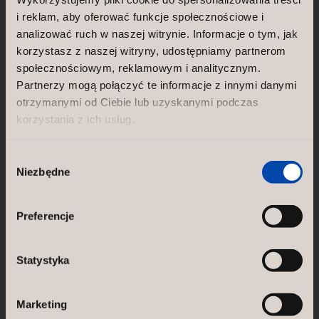
NORCO INTERIOR AB
i reklam, aby oferować funkcje społecznościowe i
ul. Tysiąclecia 3
06-400 Ciechanów
analizować ruch w naszej witrynie. Informacje o tym, jak
Poland
korzystasz z naszej witryny, udostępniamy partnerom
ul. Ciechanowska 30a
społecznościowym, reklamowym i analitycznym.
06-430 Sońsk
Partnerzy mogą połączyć te informacje z innymi danymi
Poland
otrzymanymi od Ciebie lub uzyskanymi podczas
korzystania z ich usług.
GÖTESSONS DESIGN GROUP AB
Akustikmiljö AB |
akustikmiljo.se
Wybór
Club of Sport |
clubofsport.se
Niezbędne
zgody
David Design AB |
daviddesign.se
Götessons Industri AB |
gotessons.com
Loopshop |
loopshop.se
Preferencje
Norco Hospitality |
norcohospitality.com
Scan Sørlie AB |
scansorlie.no
Statystyka
Marketing