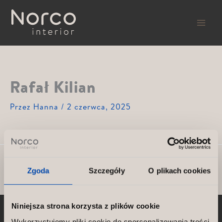
Przejdź
do
treści
Rafał Kilian
Przez
Hanna
/
2 czerwca, 2025
POPRZEDNI
NASTĘPNY
Zgoda
Szczegóły
O plikach cookies
Niniejsza strona korzysta z plików cookie
Wykorzystujemy pliki cookie do spersonalizowania treści