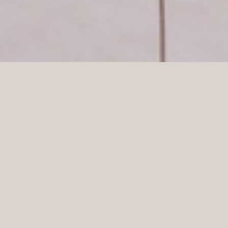
Wdrożenie nowej koncepcji opartej na elementach
metalowych – profilach i siatce cięto-ciągnionej dla
CCC, jednej z najszybciej rozwijających się dużych
firm obuwniczych i jednocześnie jednego z
największych producentów obuwia w Europie i w tym
regionie. Koncepcja związana ze zwiększeniem
rozmiarów przedmiotów.
Wyzwania: Przełożenie założeń projektowych na
język wykonawczy i wdrożenie koncepcji na obszar
produkcyjny. Opracowanie dokumentacji