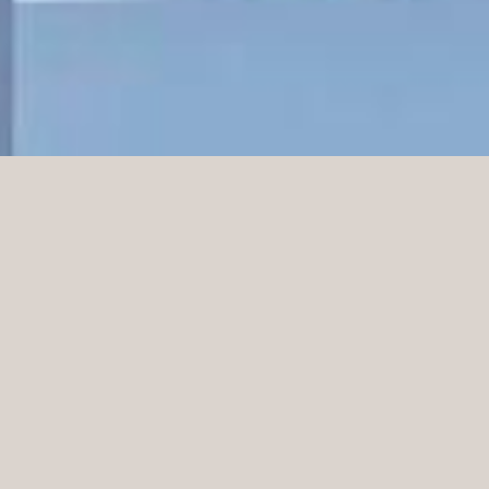
Na gastronomicznej mapie Warszawy pojawił się
nowy punkt dla miłośników pysznych wrapsów,
świeżych sałatek i soków owocowych. Najnowsza
odsłona sieci „Green it”, tym razem z nową formułą
„Green it. Wraps” zlokalizowany w C.H. Plac Unii
City Shoping.
Norco Interior życzymy samych sukcesów, a
wyprodukowane i zamontowane przez nas meble
niech służą jak najlepiej