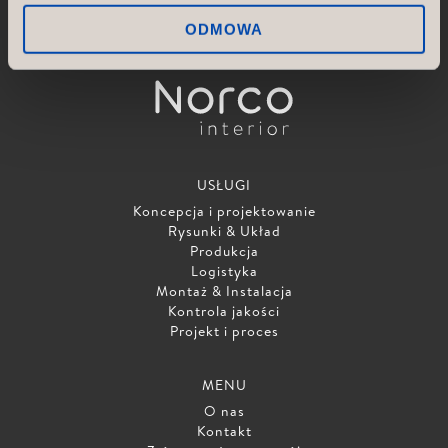
Norco Hospitality |
norcohospitality.com
Scan Sørlie AB |
scansorlie.no
ODMOWA
USŁUGI
Koncepcja i projektowanie
Rysunki & Układ
Produkcja
Logistyka
Montaż & Instalacja
Kontrola jakości
Projekt i proces
MENU
O nas
Kontakt