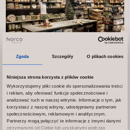
Zgoda
Szczegóły
O plikach cookies
Niniejsza strona korzysta z plików cookie
Producent mebli sklepowych mazowieckie
Wykorzystujemy pliki cookie do spersonalizowania treści
– wyposażenie sklepów od Norco
i reklam, aby oferować funkcje społecznościowe i
analizować ruch w naszej witrynie. Informacje o tym, jak
Producent mebli sklepowych mazowieckie –
korzystasz z naszej witryny, udostępniamy partnerom
dlaczego Norco Sp. z o.o. ? Decydując się na
społecznościowym, reklamowym i analitycznym.
współpracę z lokalną firmą, przedsiębiorcy
Partnerzy mogą połączyć te informacje z innymi danymi
zyskują […]
otrzymanymi od Ciebie lub uzyskanymi podczas