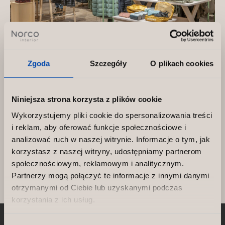
Zgoda
Szczegóły
O plikach cookies
Wyposażenie sklepu odzieżowego – jak
stworzyć efektywną przestrzeń?
Niniejsza strona korzysta z plików cookie
Wyposażenie sklepu odzieżowego – dlaczego
Wykorzystujemy pliki cookie do spersonalizowania treści
jest tak istotne? Klienci odwiedzający sklep
i reklam, aby oferować funkcje społecznościowe i
odzieżowy zwracają uwagę nie tylko na samą
analizować ruch w naszej witrynie. Informacje o tym, jak
ofertę ubrań, […]
korzystasz z naszej witryny, udostępniamy partnerom
społecznościowym, reklamowym i analitycznym.
Partnerzy mogą połączyć te informacje z innymi danymi
Wyposażenie
Czytaj artykuł »
otrzymanymi od Ciebie lub uzyskanymi podczas
sklepu
korzystania z ich usług.
odzieżowego
–