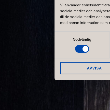
Vi använder enhetsidentifierar
CCM
sociala medier och analysera 
till de sociala medier och a
med annan information som du 
Samtyckesval
Nödvändig
AVVISA