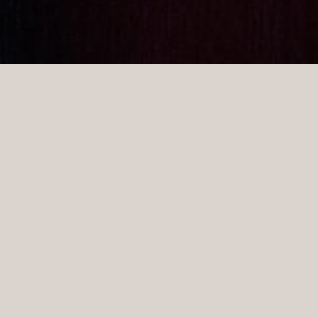
CCM ma bogatą historię wyposażania najlepszych
hokeistów na świecie. CCM podpisał kontrakt z
legendą Hall of Fame King Clancy w 1936 roku jako
pierwszy oficjalny rzecznik prasowy.
Od tego czasu CCM był reprezentowany przez listę
legend hokeja, w tym Paula Hendersona, Darryla
Sittlera, Marka Messiera i obecnych supergwiazd
NHL, takich jak Carey Price, Sidney Crosby, Pavel
Datsyuk, John Tavares i Connor McDavid. Dzięki
ciągłym badaniom i testowaniu produktów przez
najlepszych hokeistów na świecie, CCM stworzyło
produkty od środka – wysokiej jakości, intuicyjny