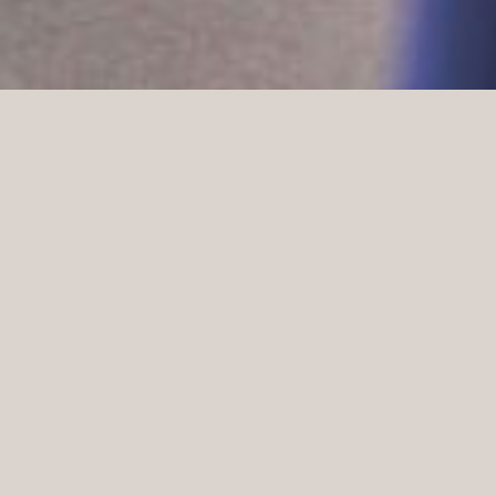
Under sommaren 2016 genomfördes en omfattande o
period gjordes en totalrenovering av Tiger of Swed
ändrade layouten av det nya utrymmet och gjorde de
jämnare flöde i hela butiken. Det befintliga stationä
bort, vilket resulterade i att hela framsidan av but
en ljus ton gjordes för detta projekt för att få but
endast säljs damkläder. Butiken präglas av ett ljusa
till de champagnefärgade draperierna. Små enkla jus
Stockholm, Sweden
PLATS: