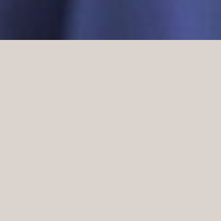
mgörning på NK-varuhuset i Stockholm. Under den
ens damavdelning. Arkitektfirman Boys Don’t Cry
t till en mer öppen planlösning som önskades ge ett
ra podiet som var placerat på framsidan av butiken to
iken blev en stor enda ingång. En skräddarsydd matta 
iksutrymmet att kännas mer feminint, eftersom det
re uttryck, från de vita panelerna i omklädningsrumme
teringar som dessa gav inredningen ett nytt uttryck.