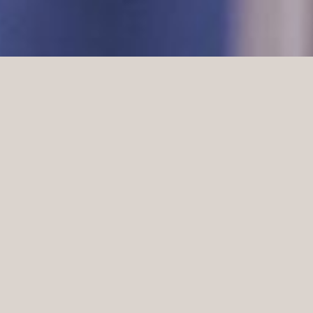
na
gs
med
n