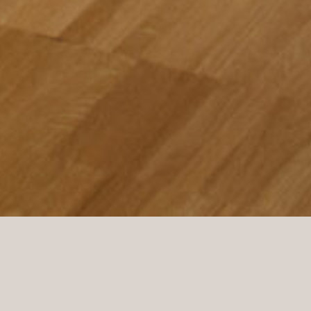
Endgültiges Ergebnis im Djursholms Tennis Club, bei
dem Norco Interior als Hauptunternehmer fungierte.
KS Projekt hat dies in enger Zusammenarbeit mit
dem Club getan, und wir können sagen, dass das