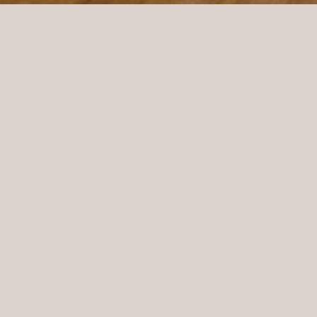
Wynik końcowy w Djursholms Tennis Club, gdzie
Norco Interior działało jako główny przedsiębiorca.
KS Projekt zrobił to w doskonałej współpracy z
klubem i możemy powiedzieć, że wynik mówi sam za
siebie
Djursholm, Stockholm Sweden
LOCATION:
Niclas Svensson
PROJECT MANAGER:
Magnus Svensson, Smajl
PHOTOGRAPHER:
Studio