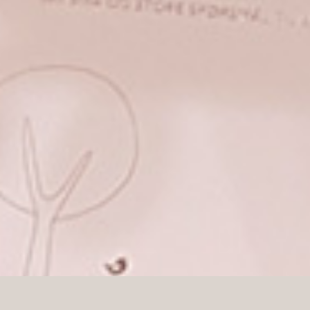
Kiedy firma Norli została wyłącznym dystrybutorem