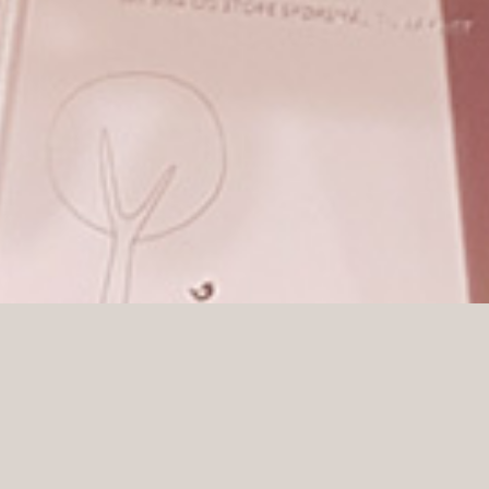
Norge kom de till oss för att få hjälp med design och
 Papir hittar du allt du behöver för arbete, skola oc
om-pennan eller unika anteckningsböcker som lyser