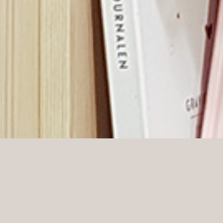
När Norli blev exklusiv distributör för Paperchase i 
utveckling av ett nytt shop-in-shop-koncept. På Norli
hemmakontor, oavsett om det är den perfekta pom p